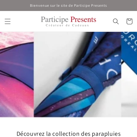
et
Bienvenue sur le site de Participe Presents
passer
au
contenu
Panier
Découvrez la collection des parapluies