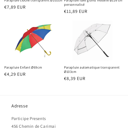
Parapluie cloche transparent Ø101cm
Parapluie luxe grand modèle Ø116 cm
personnalisé
Prix
€7,89 EUR
Prix
€11,89 EUR
habituel
habituel
Parapluie Enfant Ø69cm
Parapluie automatique transparent
Ø103cm
Prix
€4,29 EUR
Prix
€8,39 EUR
habituel
habituel
Adresse
Participe Presents
456 Chemin de Carimai