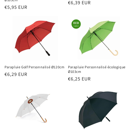
Prix
€6,39 EUR
Prix
€5,95 EUR
habituel
habituel
Parapluie Golf Personnalisé Ø120cm
Parapluie Personnalisé écologique
Ø103cm
Prix
€6,29 EUR
Prix
€6,25 EUR
habituel
habituel