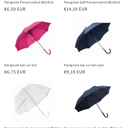
Parapluie Personnalisé Ø104cm
Parapluie Golf Personnalisé Ø130cm
Prix
€6,59 EUR
Prix
€14,19 EUR
habituel
habituel
Parapluie ton sur ton
Parapluie ton sur ton luxe
Prix
€6,75 EUR
Prix
€9,19 EUR
habituel
habituel