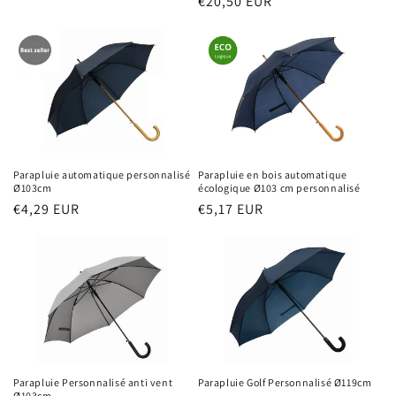
Prix
€20,50 EUR
habituel
habituel
Parapluie automatique personnalisé
Parapluie en bois automatique
Ø103cm
écologique Ø103 cm personnalisé
Prix
€4,29 EUR
Prix
€5,17 EUR
habituel
habituel
Parapluie Personnalisé anti vent
Parapluie Golf Personnalisé Ø119cm
Ø103cm