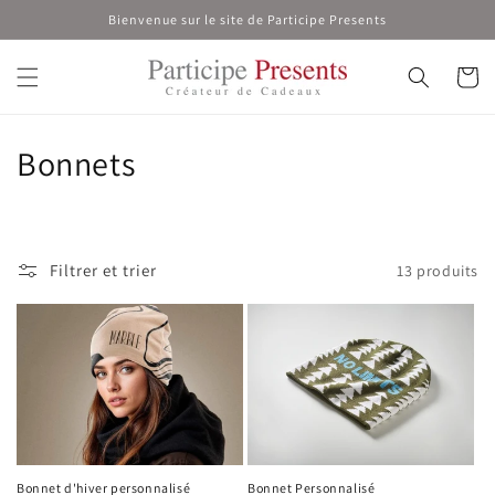
et
Bienvenue sur le site de Participe Presents
passer
au
contenu
Panier
C
Bonnets
o
l
Filtrer et trier
13 produits
l
e
c
t
i
Bonnet d'hiver personnalisé
Bonnet Personnalisé