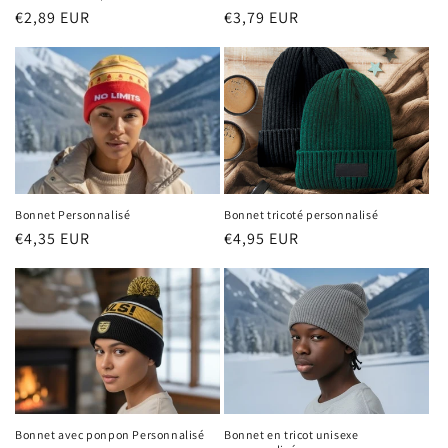
o
Prix
€2,89 EUR
Prix
€3,79 EUR
n
habituel
habituel
:
Bonnet tricoté personnalisé
Bonnet Personnalisé
Prix
€4,95 EUR
Prix
€4,35 EUR
habituel
habituel
Bonnet avec ponpon Personnalisé
Bonnet en tricot unisexe