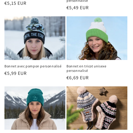
personnalisé
Prix
€5,15 EUR
Prix
€5,49 EUR
habituel
habituel
Bonnet avec pompon personnalisé
Bonnet en tricot unisexe
personnalisé
Prix
€5,99 EUR
Prix
€6,69 EUR
habituel
habituel