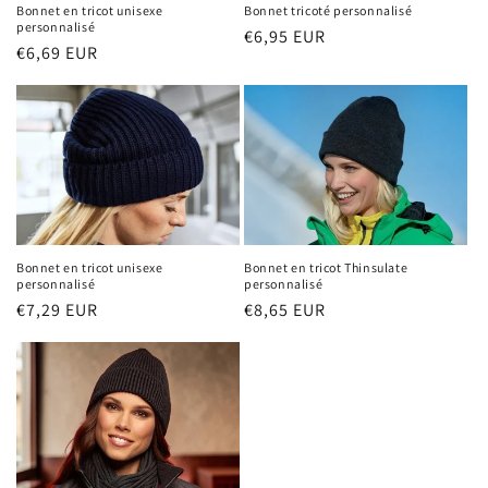
Bonnet tricoté personnalisé
Bonnet en tricot unisexe
personnalisé
Prix
€6,95 EUR
Prix
€6,69 EUR
habituel
habituel
Bonnet en tricot unisexe
Bonnet en tricot Thinsulate
personnalisé
personnalisé
Prix
€7,29 EUR
Prix
€8,65 EUR
habituel
habituel