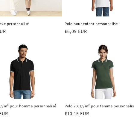
exe personnalisé
Polo pour enfant personnalisé
EUR
Prix
€6,09 EUR
el
habituel
gr/m² pour homme personnalisé
Polo 200gr/m² pour femme personnalis
 EUR
Prix
€10,15 EUR
el
habituel