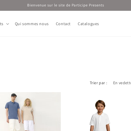
Bienvenue sur le site de Participe Presents
ts
Qui sommes nous
Contact
Catalogues
Trier par :