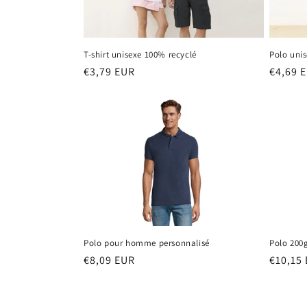
t
i
Polo unis
T-shirt unisexe 100% recyclé
Prix
€4,69 
Prix
€3,79 EUR
o
habitu
habituel
n
:
Polo pour homme personnalisé
Polo 200
Prix
€8,09 EUR
Prix
€10,15
habituel
habitu