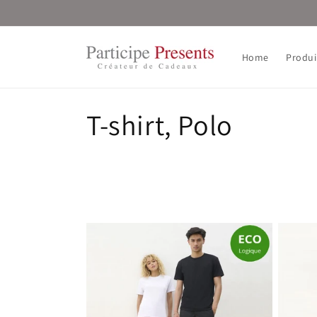
et
passer
au
contenu
Home
Produi
C
T-shirt, Polo
o
l
l
e
c