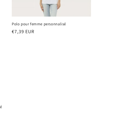
Polo pour femme personnalisé
Prix
€7,39 EUR
habituel
é