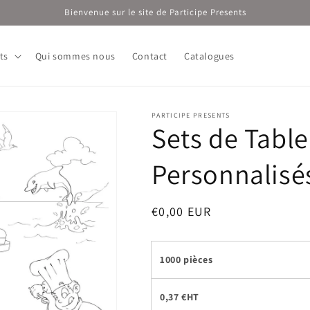
Bienvenue sur le site de Participe Presents
ts
Qui sommes nous
Contact
Catalogues
PARTICIPE PRESENTS
Sets de Table
Personnalisé
Prix
€0,00 EUR
habituel
1000 pièces
0,37 €HT