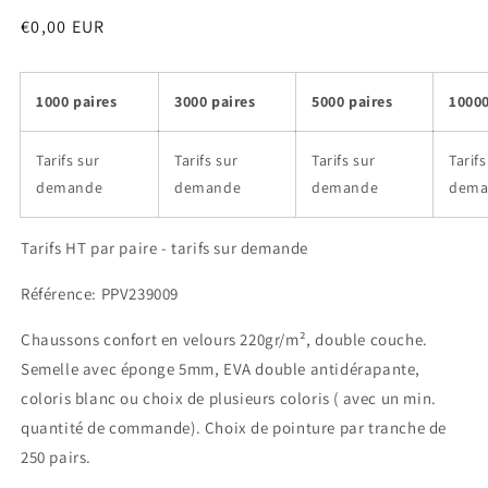
Prix
€0,00 EUR
habituel
100
0 paires
3000 paires
5000 paires
10000
Tarifs sur
Tarifs sur
Tarifs sur
Tarifs
demande
demande
demande
dema
Tarifs HT par paire - tarifs sur demande
Référence: PPV239009
Chaussons confort en velours 220gr/m², double couche.
Semelle avec éponge 5mm, EVA double antidérapante,
coloris blanc ou choix de plusieurs coloris ( avec un min.
quantité de commande). Choix de pointure par tranche de
250 pairs.