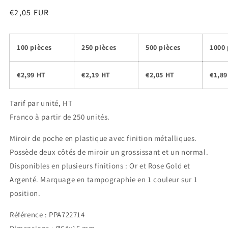
Prix
€2,05 EUR
habituel
100 pièces
250 pièces
500 pièces
1000 
€2,99 HT
€2,19 HT
€2,05 HT
€1,89
Tarif par unité, HT
Franco à partir de 250 unités.
Miroir de poche en plastique avec finition métalliques.
Possède deux côtés de miroir un grossissant et un normal.
Disponibles en plusieurs finitions : Or et Rose Gold et
Argenté. Marquage en tampographie en 1 couleur sur 1
position.
Référence : PPA722714