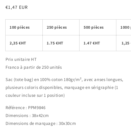
Prix
€1,47 EUR
habituel
100 pièces
250 pièces
500 pièces
1000 
2,35 €HT
1.75 €HT
1.47 €HT
1,25
Prix unitaire HT
Franco à partir de 250 unités
Sac (tote bag) en 100% coton 180gr/m², avec anses longues,
plusieurs coloris disponibles, marquage en sérigraphie (1
couleur incluse sur 1 position)
Référence : PPM9846
Dimensions : 38x42cm
Dimensions de marquage : 30x30cm