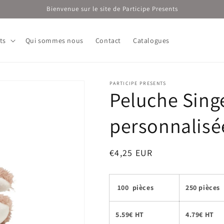
Bienvenue sur le site de Participe Presents
ts
Qui sommes nous
Contact
Catalogues
PARTICIPE PRESENTS
Peluche Sing
personnalis
Prix
€4,25 EUR
habituel
100
pièces
250 pièces
5.59€ HT
4.79€ HT