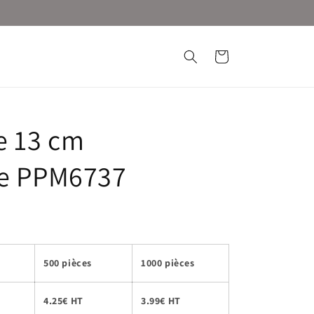
Panier
e 13 cm
ée PPM6737
500 pièces
1000 pièces
4.25€ HT
3.99€ HT