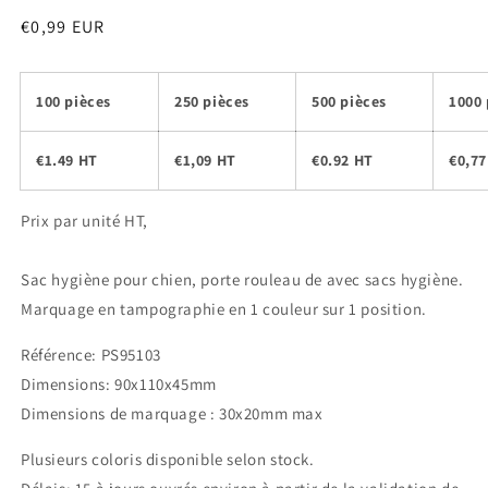
Prix
€0,99 EUR
habituel
100 pièces
250 pièces
500 pièces
1000 
€1.49 HT
€1,09 HT
€0.92 HT
€0,77
Prix par unité HT,
Sac hygiène pour chien, porte rouleau de avec sacs hygiène.
Marquage en tampographie en 1 couleur sur 1 position.
Référence: PS95103
Dimensions: 90x110x45mm
Dimensions de marquage : 30x20mm max
Plusieurs coloris disponible selon stock.